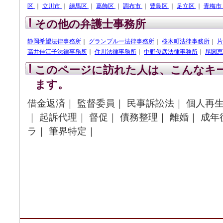
区
｜
立川市
｜
練馬区
｜
葛飾区
｜
調布市
｜
豊島区
｜
足立区
｜
青梅市
その他の弁護士事務所
静岡希望法律事務所
｜
グランブルー法律事務所
｜
桜木町法律事務所
｜
片
高井佳江子法律事務所
｜
住川法律事務所
｜
中野俊彦法律事務所
｜
尾関恵
このページに訪れた人は、こんなキ
ます。
借金返済｜ 監督委員｜ 民事訴訟法｜ 個人再生
｜ 起訴代理｜ 督促｜ 債務整理｜ 離婚｜ 成年
ラ｜ 筆界特定｜