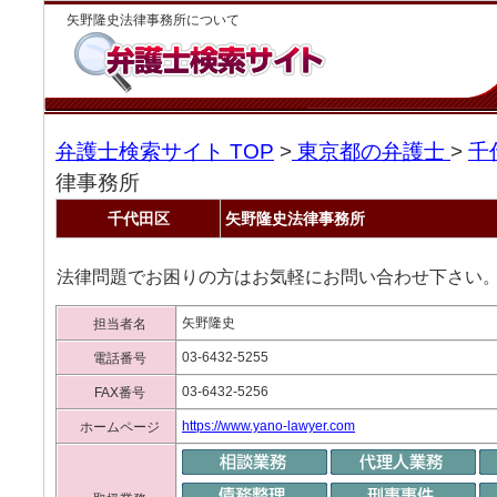
矢野隆史法律事務所について
弁護士検索サイト TOP
>
東京都の弁護士
>
千
律事務所
千代田区
矢野隆史法律事務所
法律問題でお困りの方はお気軽にお問い合わせ下さい
矢野隆史
担当者名
03-6432-5255
電話番号
03-6432-5256
FAX番号
https://www.yano-lawyer.com
ホームページ