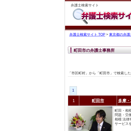
弁護士検索サイト
弁護士検索サイト TOP
>
東京都の弁護
町田市の弁護士事務所
「市区町村」から「町田市」で検索し
1
1
町田市
多摩・
町田・相
問題・労
相模 法
サービスを