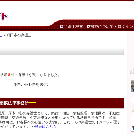
弁護士検索
掲載について・ログイン
士
> 町田市の弁護士
た結果
8
件の弁護士が見つかりました。
1件から8件を表示
相模法律事務所
模原・厚木中心の弁護士として、離婚・相続・債務整理・債権回収・不動産
働問題・交通事故・企業法務などを取り扱っている法律事務所です。多摩・
律事務所は、お客様への心遣いを大切に、これまでの弁護士のイメージを覆す
心がけています。 >>
詳細はこちら