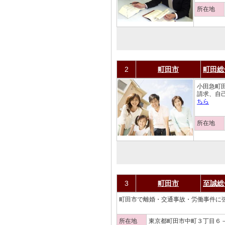
所在地
2
町田市
町田総
小田急町
請求、自
ちら
所在地
3
町田市
至誠総
町田市で離婚・交通事故・労働事件に強
所在地
東京都町田市中町３丁目６