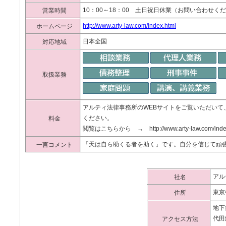
10：00～18：00 土日祝日休業（お問い合わせく
営業時間
http://www.arty-law.com/index.html
ホームページ
日本全国
対応地域
取扱業務
アルティ法律事務所のWEBサイトをご覧いただいて
ください。
料金
閲覧はこちらから → http://www.arty-law.com/inde
「天は自ら助くる者を助く」です。自分を信じて頑
一言コメント
アル
社名
東京
住所
地下
代田
アクセス方法