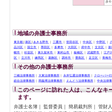
歩６
地域の弁護士事務所
東京都
|
港区
|
あきる野市
｜
三鷹市
｜
世田谷区
｜
中央区
｜
中野区
｜
品川区
｜
国立市
｜
墨田区
｜
多摩市
｜
大田区
｜
府中市
｜
文京区
｜
新
幌市
｜
杉並区
｜
東久留米市
｜
東村山市
｜
板橋区
｜
武蔵野市
｜
江戸
区
｜
立川市
｜
練馬区
｜
葛飾区
｜
調布市
｜
豊島区
｜
足立区
｜
青梅市
その他の弁護士事務所
三橋法律事務所
｜
大東法律事務所
｜
永井弘通法律事務所
｜
クローバー行
総合法律事務所
｜
岡義博法律事務所
｜
えんどう法律事務所
｜
中央法律事
このページに訪れた人は、こんなキ
ます。
弁護士名簿｜ 監督委員｜ 簡易裁判所｜ 管財人