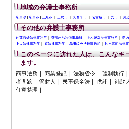
地域の弁護士事務所
広島県
|
広島市
|
三原市
｜
三次市
｜
久留米市
｜
名古屋市
｜
呉市
｜
尾
その他の弁護士事務所
佐藤義雄法律事務所
｜
齋藤忠治法律事務所
｜
上木繁幸法律事務所
｜
島内
中央法律事務所
｜
原法律事務所
｜
島田睦史法律事務所
｜
鈴木真司法律事
このページに訪れた人は、こんなキ
ます。
商事法務｜ 商業登記｜ 法務省令｜ 強制執行｜
者問題｜ 管財人｜ 民事保全法｜ 供託｜ 補助
任意整理｜