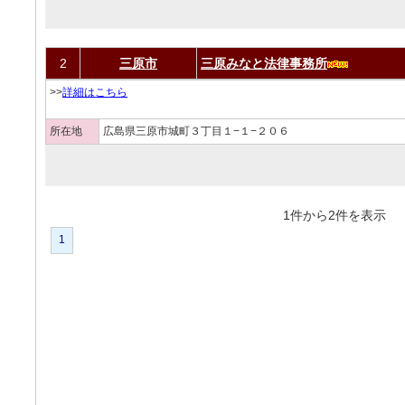
2
三原市
三原みなと法律事務所
>>
詳細はこちら
所在地
広島県三原市城町３丁目１−１−２０６
1件から2件を表
1