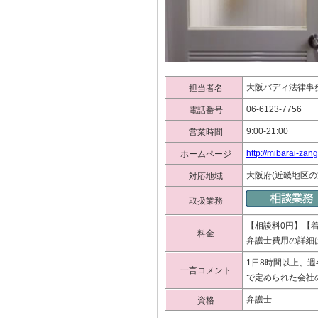
大阪バディ法律事
担当者名
06-6123-7756
電話番号
9:00-21:00
営業時間
http://mibarai-zan
ホームページ
大阪府(近畿地区の
対応地域
取扱業務
【相談料0円】【
料金
弁護士費用の詳細
1日8時間以上、
一言コメント
で定められた会社
弁護士
資格