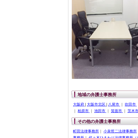
地域の弁護士事務所
大阪府
|
大阪市北区
|
八尾市
｜
吹田市
｜
柏原市
｜
池田市
｜
箕面市
｜
茨木
その他の弁護士事務所
町田法律事務所
｜
小泉哲二法律事務所
事務所
｜
代々木ひまわり法律事務所（