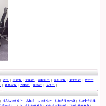
｜
堺市
｜
大東市
｜
大阪市
｜
寝屋川市
｜
岸和田市
｜
東大阪市
｜
枚方市
市
｜
藤井寺市
｜
豊中市
｜
阪南市
｜
高槻市
｜
｜
浦和法律事務所
｜
高橋盾生法律事務所
｜
江崎法律事務所
｜
船橋中央法律
弁護士法人）
｜
丸の内法律事務所
｜
仲松法律事務所
｜
福崎法律事務所
｜