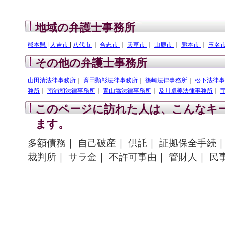
地域の弁護士事務所
熊本県
|
人吉市
|
八代市
｜
合志市
｜
天草市
｜
山鹿市
｜
熊本市
｜
玉名
その他の弁護士事務所
山田清法律事務所
｜
斉田顕彰法律事務所
｜
篠崎法律事務所
｜
松下法律事
務所
｜
南浦和法律事務所
｜
青山嵩法律事務所
｜
及川卓美法律事務所
｜
このページに訪れた人は、こんなキ
ます。
多額債務｜ 自己破産｜ 供託｜ 証拠保全手続｜
裁判所｜ サラ金｜ 不許可事由｜ 管財人｜ 民