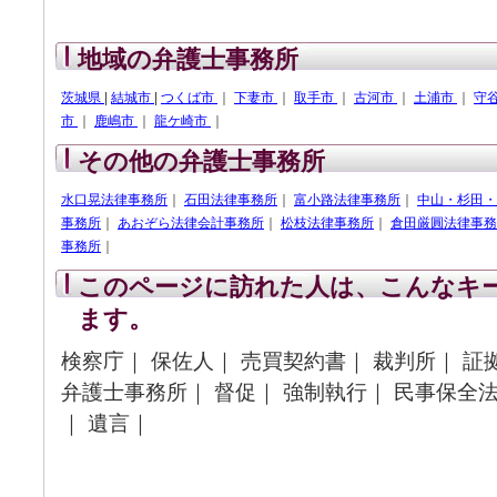
地域の弁護士事務所
茨城県
|
結城市
|
つくば市
｜
下妻市
｜
取手市
｜
古河市
｜
土浦市
｜
守
市
｜
鹿嶋市
｜
龍ケ崎市
｜
その他の弁護士事務所
水口晃法律事務所
｜
石田法律事務所
｜
富小路法律事務所
｜
中山・杉田・
事務所
｜
あおぞら法律会計事務所
｜
松枝法律事務所
｜
倉田厳圓法律事務
事務所
｜
このページに訪れた人は、こんなキ
ます。
検察庁｜ 保佐人｜ 売買契約書｜ 裁判所｜ 証
弁護士事務所｜ 督促｜ 強制執行｜ 民事保全法
｜ 遺言｜