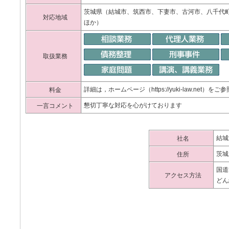
茨城県（結城市、筑西市、下妻市、古河市、八千代
対応地域
ほか）
取扱業務
詳細は，ホームページ（https://yuki-law.net）
料金
懇切丁寧な対応を心がけております
一言コメント
結城
社名
茨城県
住所
国道
アクセス方法
どん