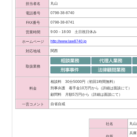
丸山
担当者名
0798-38-8740
電話番号
0798-38-8741
FAX番号
9:00－18:00 土日祝日休み
営業時間
http://www.law8740.jp
ホームページ
関西
対応地域
取扱業務
相談料 30分5000円（初回1時間無料）
刑事弁護 着手金10万円から（詳細は面談にて）
料金
顧問料 月額5万円から（詳細は面談にて）
自省自戒
一言コメント
丸山
社名
兵庫
住所