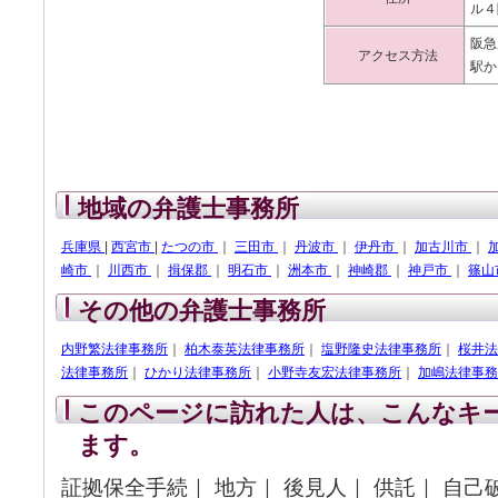
ル４
阪急
アクセス方法
駅か
地域の弁護士事務所
兵庫県
|
西宮市
|
たつの市
｜
三田市
｜
丹波市
｜
伊丹市
｜
加古川市
｜
崎市
｜
川西市
｜
揖保郡
｜
明石市
｜
洲本市
｜
神崎郡
｜
神戸市
｜
篠山
その他の弁護士事務所
内野繁法律事務所
｜
柏木泰英法律事務所
｜
塩野隆史法律事務所
｜
桜井法
法律事務所
｜
ひかり法律事務所
｜
小野寺友宏法律事務所
｜
加嶋法律事務
このページに訪れた人は、こんなキ
ます。
証拠保全手続｜ 地方｜ 後見人｜ 供託｜ 自己