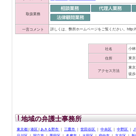
取扱業務
詳しくは、弊所ホームページをご覧ください。http://www.
一言コメント
小林
社名
東京
住所
東京
アクセス方法
徒歩
地域の弁護士事務所
東京都
|
港区
|
あきる野市
｜
三鷹市
｜
世田谷区
｜
中央区
｜
中野区
｜
品川区
｜
国立市
｜
墨田区
｜
多摩市
｜
大田区
｜
府中市
｜
文京区
｜
新