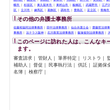
幌市
｜
杉並区
｜
東久留米市
｜
東村山市
｜
板橋区
｜
武蔵野市
｜
江戸
区
｜
立川市
｜
練馬区
｜
葛飾区
｜
調布市
｜
豊島区
｜
足立区
｜
青梅市
その他の弁護士事務所
佐藤裕協同法律事務所
｜
田中法律事務所
｜
仙台弁護士会
｜
齋藤哲法律事
事務所
｜
法テラス阪神
｜
石川善英法律事務所
｜
飯塚俊則法律事務所
｜
このページに訪れた人は、こんなキ
ます。
審査請求｜ 管財人｜ 筆界特定｜ リストラ｜ 
補助人｜ 督促｜ 民事執行法｜ 供託｜ 証拠保
名簿｜ 検察庁｜