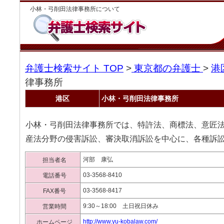
小林・弓削田法律事務所について
弁護士検索サイト TOP
>
東京都の弁護士
>
港
律事務所
港区
小林・弓削田法律事務所
小林・弓削田法律事務所では、特許法、商標法、意匠
産法分野の侵害訴訟、審決取消訴訟を中心に、各種訴
河部 康弘
担当者名
03-3568-8410
電話番号
03-3568-8417
FAX番号
9:30～18:00 土日祝日休み
営業時間
http://www.yu-kobalaw.com/
ホームページ