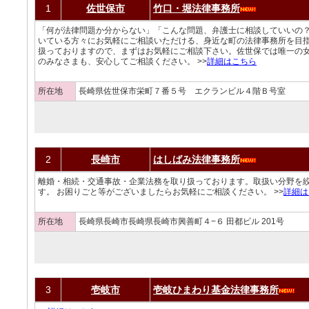
1
佐世保市
竹口・堀法律事務所
「何が法律問題か分からない」「こんな問題、弁護士に相談していいの
いている方々にお気軽にご相談いただける、身近な町の法律事務所を目
扱っておりますので、まずはお気軽にご相談下さい。佐世保では唯一の
のみなさまも、安心してご相談ください。 >>
詳細はこちら
所在地
長崎県佐世保市栄町７番５号 エクランビル４階Ｂ号室
2
長崎市
はしばみ法律事務所
離婚・相続・交通事故・企業法務を取り扱っております。取扱い分野を
す。 お困りごと等がございましたらお気軽にご相談ください。 >>
詳細は
所在地
長崎県長崎市長崎県長崎市興善町４−６ 田都ビル 201号
3
壱岐市
壱岐ひまわり基金法律事務所