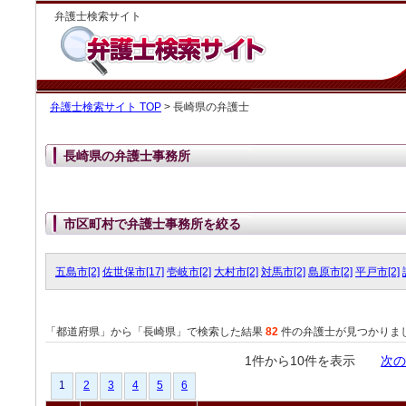
弁護士検索サイト
弁護士検索サイト TOP
> 長崎県の弁護士
長崎県の弁護士事務所
市区町村で弁護士事務所を絞る
五島市[2]
佐世保市[17]
壱岐市[2]
大村市[2]
対馬市[2]
島原市[2]
平戸市[2]
「都道府県」から「長崎県」で検索した結果
82
件の弁護士が見つかりま
1件から10件を表示
次の
1
2
3
4
5
6