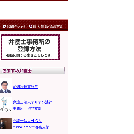
お問合わせ
個人情報保護方針
前畑法律事務所
弁護士法人オリオン法律
事務所 渋谷支部
弁護士法人ALG＆
Associates 宇都宮支部