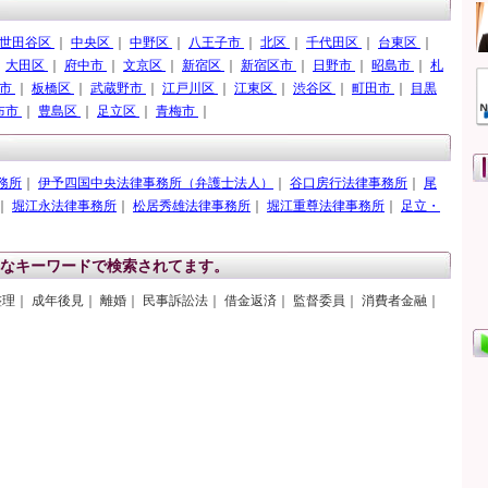
世田谷区
｜
中央区
｜
中野区
｜
八王子市
｜
北区
｜
千代田区
｜
台東区
｜
｜
大田区
｜
府中市
｜
文京区
｜
新宿区
｜
新宿区市
｜
日野市
｜
昭島市
｜
札
山市
｜
板橋区
｜
武蔵野市
｜
江戸川区
｜
江東区
｜
渋谷区
｜
町田市
｜
目黒
布市
｜
豊島区
｜
足立区
｜
青梅市
｜
務所
｜
伊予四国中央法律事務所（弁護士法人）
｜
谷口房行法律事務所
｜
尾
｜
堀江永法律事務所
｜
松居秀雄法律事務所
｜
堀江重尊法律事務所
｜
足立・
｜
なキーワードで検索されてます。
整理｜ 成年後見｜ 離婚｜ 民事訴訟法｜ 借金返済｜ 監督委員｜ 消費者金融｜