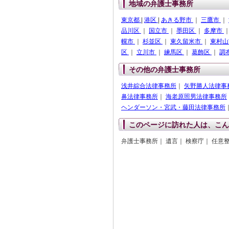
地域の弁護士事務所
東京都
|
港区
|
あきる野市
｜
三鷹市
｜
品川区
｜
国立市
｜
墨田区
｜
多摩市
幌市
｜
杉並区
｜
東久留米市
｜
東村
区
｜
立川市
｜
練馬区
｜
葛飾区
｜
調
その他の弁護士事務所
浅井綜合法律事務所
｜
矢野勝人法律事
鼻法律事務所
｜
海老原照男法律事務所
ヘンダーソン・宮武・藤田法律事務所
このページに訪れた人は、こん
弁護士事務所｜ 遺言｜ 検察庁｜ 任意