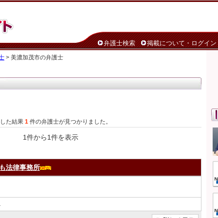
弁護士検索
掲載について・ログイン
士
> 美濃加茂市の弁護士
索した結果
1
件の弁護士が見つかりました。
1件から1件を表示
も法律事務所
１