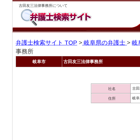
古田友三法律事務所について
弁護士検索サイト TOP
>
岐阜県の弁護士
>
岐
事務所
岐阜市
古田友三法律事務所
古田
社名
岐阜
住所