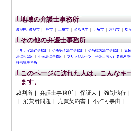
地域の弁護士事務所
岐阜県
|
岐阜市
|
可児市
｜
土岐市
｜
多治見市
｜
大垣市
｜
恵那市
｜
瑞
その他の弁護士事務所
アルティ法律事務所
｜
小篠映子法律事務所
｜
小高雄悦法律事務所
｜
信藤
法律相談所
｜
小泉法律事務所
｜
ブリッジルーツ（弁護士法人）名古屋事
許法律事務所
｜
このページに訪れた人は、こんなキ
ます。
裁判所｜ 弁護士事務所｜ 保証人｜ 強制執行｜
｜ 消費者問題｜ 売買契約書｜ 不許可事由｜