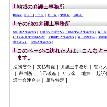
地域の弁護士事務所
山形県
|
米沢市
|
山形市
｜
新庄市
｜
酒田市
｜
鶴岡市
｜
その他の弁護士事務所
樋口明法律事務所
｜
川崎市で弁護士なら川崎あすか法律事務所
｜
森田富
ひまわり基金法律事務所
｜
千田功平法律事務所
｜
岡山弁護士会
｜
大阪梅
護士法人）
｜
堂島法律事務所
｜
このページに訪れた人は、こんなキ
ます。
法務省令｜ 支払督促｜ 弁護士事務所｜ 管財人
｜ 裁判所｜ 自己破産｜ サラ金｜ 地方｜ 起訴
護士会連合会｜ 筆界特定｜