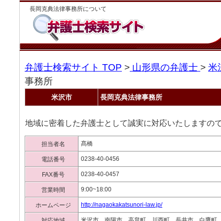
長岡克典法律事務所について
弁護士検索サイト TOP
>
山形県の弁護士
>
米
事務所
米沢市
長岡克典法律事務所
地域に密着した弁護士として誠実に対応いたしますの
髙橋
担当者名
0238-40-0456
電話番号
0238-40-0457
FAX番号
9:00~18:00
営業時間
http://nagaokakatsunori-law.jp/
ホームページ
米沢市 南陽市 高畠町 川西町 長井市 白鷹町
対応地域