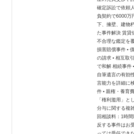
確定訴訟で依頼人
負契約で6000万
下、擁壁、建物
た事件解決 賃貸借
不合理な鑑定を
損害賠償事件 •
の請求 • 相互取
で和解 相続事件
自筆遺言の有効性
言能力を詳細に検
件 • 親権・養育
「権利濫用」とし
分与に関する複雑
回相談料：1時間以
反する事件はお受
っては受任できな