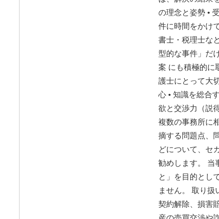
の理念と姿勢 •
件に時間をかけて
書士・税理士など
型的な事件」だ
案 にも積極的に
護士にとって大切
心 • 知識を総合
欲と交渉力（説得
複数の事務所に
摘する問題点、
どについて、セ
勧めします。 当
と」を目的とし
ません。 取り扱い
契約解除、損害賠
産の売買交渉や詐