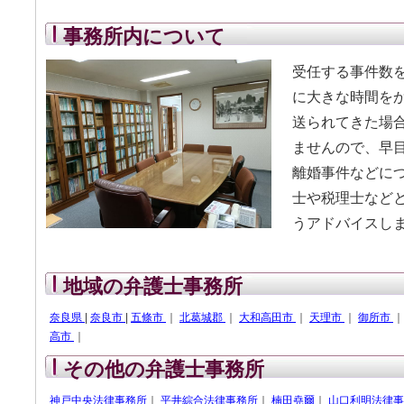
事務所内について
受任する事件数
に大きな時間を
送られてきた場
ませんので、早
離婚事件などに
士や税理士など
うアドバイス
地域の弁護士事務所
奈良県
|
奈良市
|
五條市
｜
北葛城郡
｜
大和高田市
｜
天理市
｜
御所市
高市
｜
その他の弁護士事務所
神戸中央法律事務所
｜
平井綜合法律事務所
｜
楠田堯爾
｜
山口利明法律事