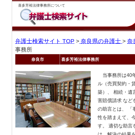
喜多芳裕法律事務所について
弁護士検索サイト TOP
>
奈良県の弁護士
>
奈
事務所
奈良市
喜多芳裕法律事務所
当事務所は40
ル（売買契約・
築）、 相続・遺
害賠償請求 など
の助言とは、 「
性を踏まえて、
す。 適切な助言
は、解決の結果を