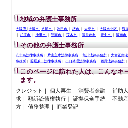
地域の弁護士事務所
大阪府
|
大阪市
|
八尾市
｜
吹田市
｜
堺市
｜
大東市
｜
大阪市北区
｜
寝
｜
柏原市
｜
池田市
｜
箕面市
｜
茨木市
｜
藤井寺市
｜
豊中市
｜
阪南市
その他の弁護士事務所
八十島法律事務所
｜
片山主水法律事務所
｜
亀川法律事務所
｜
大宮正壽法
事務所
｜
照屋兼一法律事務所
｜
出口裕理法律事務所
｜
西尾法律事務所
このページに訪れた人は、こんなキ
ます。
クレジット｜ 個人再生｜ 消費者金融｜ 補助人
求｜ 額訴訟債権執行｜ 証拠保全手続｜ 不動産
方｜ 債務整理｜ 商業登記｜