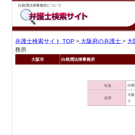
白根潤法律事務所について
弁護士検索サイト TOP
>
大阪府の弁護士
>
大
務所
大阪市
白根潤法律事務所
白根
社名
大阪
住所
２