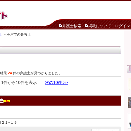
弁護士検索
掲載について・ログイン
士
> 松戸市の弁護士
た結果
24
件の弁護士が見つかりました。
件から10件を表示
次の10件 >>
光
目２１−１９