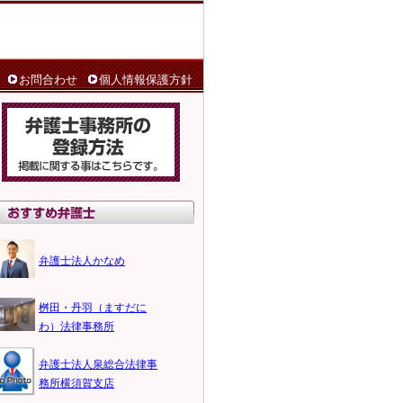
お問合わせ
個人情報保護方針
弁護士法人かなめ
桝田・丹羽（ますだに
わ）法律事務所
弁護士法人泉総合法律事
務所横須賀支店