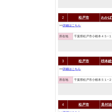
2
松戸市
わかば
>>
詳細はこちら
所在地
千葉県松戸市小根本４５−１
3
松戸市
枡本総
>>
詳細はこちら
所在地
千葉県松戸市小根本５１−２
4
松戸市
見付法