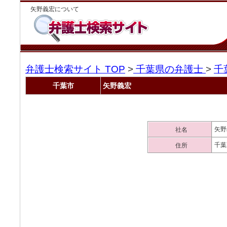
矢野義宏について
弁護士検索サイト TOP
>
千葉県の弁護士
>
千
千葉市
矢野義宏
矢野
社名
千葉
住所