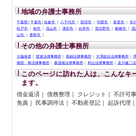
地域の弁護士事務所
千葉県
|
千葉市
|
佐倉市
｜
八千代市
｜
匝瑳市
｜
印西市
｜
富里市
｜
市
松戸市
｜
柏市
｜
流山市
｜
浦安市
｜
白井市
｜
習志野市
｜
船橋市
｜
茂
山市
｜
香取市
｜
その他の弁護士事務所
大脇保彦
｜
渡邉法律事務所
｜
真鍋法律事務所
｜
大澤総合法律事務所
｜
柴田・林法律事務所
｜
森茂雄法律事務所
｜
村山法律事務所
｜
及川健二法
このページに訪れた人は、こんなキ
ます。
借金返済｜ 債務整理｜ クレジット｜ 不許可事
免責｜ 民事調停法｜ 不動産登記｜ 起訴代理