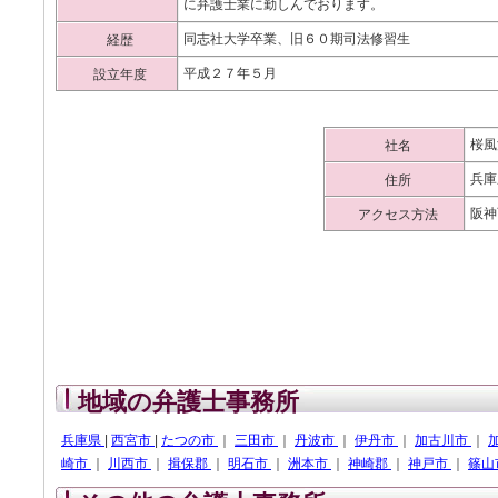
に弁護士業に勤しんでおります。
同志社大学卒業、旧６０期司法修習生
経歴
平成２７年５月
設立年度
桜風
社名
兵庫
住所
阪神
アクセス方法
地域の弁護士事務所
兵庫県
|
西宮市
|
たつの市
｜
三田市
｜
丹波市
｜
伊丹市
｜
加古川市
｜
崎市
｜
川西市
｜
揖保郡
｜
明石市
｜
洲本市
｜
神崎郡
｜
神戸市
｜
篠山