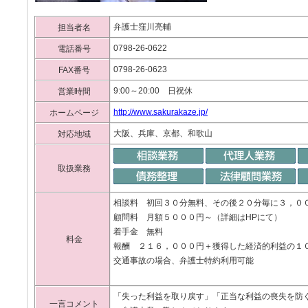
弁護士窪川亮輔
担当者名
0798-26-0622
電話番号
0798-26-0623
FAX番号
9:00～20:00 日祝休
営業時間
http://www.sakurakaze.jp/
ホームページ
大阪、兵庫、京都、和歌山
対応地域
取扱業務
相談料 初回３０分無料、その後２０分毎に３，０
顧問料 月額５０００円～（詳細はHPにて）
着手金 無料
料金
報酬 ２１６，０００円＋獲得した経済的利益の１
交通事故の場合、弁護士特約利用可能
「失った利益を取り戻す」「正当な利益の喪失を防
一言コメント