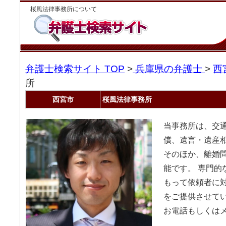
桜風法律事務所について
弁護士検索サイト TOP
>
兵庫県の弁護士
>
西
所
西宮市
桜風法律事務所
当事務所は、交
償、遺言・遺産
そのほか、離婚
能です。 専門的
もって依頼者に
をご提供させてい
お電話もしくは