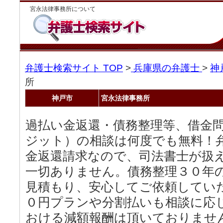
宮永法律事務所について
弁護士検索サイト TOP
>
兵庫県の弁護士
>
神
所
神戸市
宮永法律事務所
過払い金返還・債務整理等、借金
ジット）の相談は何度でも無料！
金返還請求なので、司法書士が扱
一切ありません。債務整理３０年
見積もり、安心してご依頼してい
０円プランや分割払いも相談に応
おける減額報酬は頂いておりませ