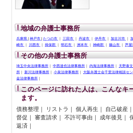
地域の弁護士事務所
兵庫県
|
神戸市
|
たつの市
｜
三田市
｜
丹波市
｜
伊丹市
｜
加古川市
｜
崎市
｜
川西市
｜
揖保郡
｜
明石市
｜
洲本市
｜
神崎郡
｜
篠山市
｜
芦屋
その他の弁護士事務所
埼玉中央法律事務所
｜
中西達也法律事務所
｜
内海法律事務所
｜
天野泰文
所
｜
新川法律事務所
｜
小泉法律事務所
｜
大阪弁護士会千里法律相談セン
金法律事務所
｜
このページに訪れた人は、こんなキ
ます。
債務整理｜ リストラ｜ 個人再生｜ 自己破産｜
督促｜ 審査請求｜ 不許可事由｜ 成年後見｜ 
返済｜