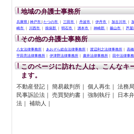
地域の弁護士事務所
兵庫県
|
神戸市
|
たつの市
｜
三田市
｜
丹波市
｜
伊丹市
｜
加古川市
｜
崎市
｜
川西市
｜
揖保郡
｜
明石市
｜
洲本市
｜
神崎郡
｜
篠山市
｜
芦屋
その他の弁護士事務所
八女法律事務所
｜
あおぞら総合法律事務所
｜
渡辺利之法律事務所
｜
高橋
平田亮法律事務所
｜
伊津野法律事務所
｜
廣井法律事務所
｜
田中法律事務
このページに訪れた人は、こんなキ
ます。
不動産登記｜ 簡易裁判所｜ 個人再生｜ 法務局
民事訴訟法｜ 売買契約書｜ 強制執行｜ 日本
法｜ 補助人｜