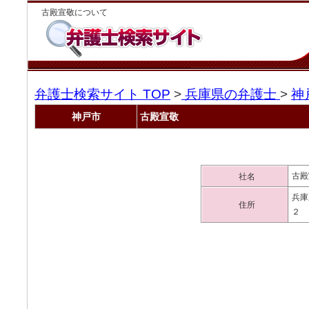
古殿宣敬について
弁護士検索サイト TOP
>
兵庫県の弁護士
>
神
神戸市
古殿宣敬
古殿
社名
兵庫
住所
２