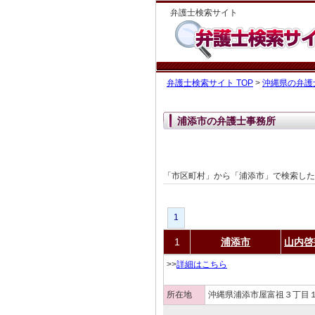
弁護士検索サイト
弁護士検索サイト TOP
>
沖縄県の弁護
浦添市の弁護士事務所
「市区町村」から「浦添市」で検索し
1
1
浦添市
山内啓
>>
詳細はこちら
所在地
沖縄県浦添市屋富祖３丁目１