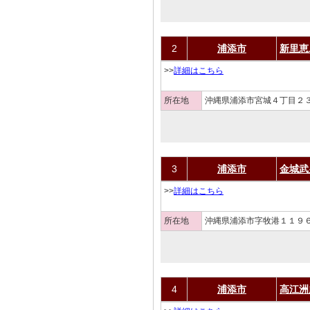
2
浦添市
新里恵
>>
詳細はこちら
所在地
沖縄県浦添市宮城４丁目２３
3
浦添市
金城武
>>
詳細はこちら
所在地
沖縄県浦添市字牧港１１９６
4
浦添市
高江洲