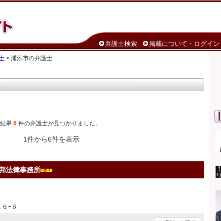
弁護士検索
掲載について・ログイン
士
> 浦添市の弁護士
た結果
6
件の弁護士が見つかりました。
1件から6件を表示
邦法律事務所
６−６