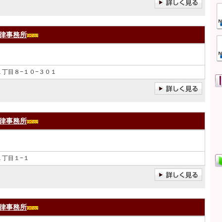
律事務所
丁目８−１０−３０１
律事務所
１丁目１−１
律事務所