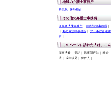
地域の弁護士事務所
群馬県
|
伊勢崎市
|
その他の弁護士事務所
江島寛法律事務所
｜
熊谷法律事務所
｜
｜
丸の内法律事務所
｜
アール総合法律
所
｜
このページに訪れた人は、こん
商事法務｜ 登記｜ 民事調停法｜ 離婚
法｜ 成年後見｜ 保佐人｜