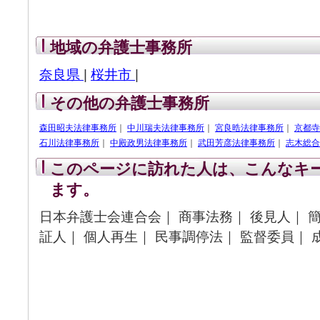
地域の弁護士事務所
奈良県
|
桜井市
|
その他の弁護士事務所
森田昭夫法律事務所
｜
中川瑞夫法律事務所
｜
宮良晧法律事務所
｜
京都寺
石川法律事務所
｜
中殿政男法律事務所
｜
武田芳彦法律事務所
｜
志木総合
このページに訪れた人は、こんなキ
ます。
日本弁護士会連合会｜ 商事法務｜ 後見人｜ 簡
証人｜ 個人再生｜ 民事調停法｜ 監督委員｜ 