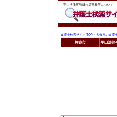
平山法律事務所杵築事務所について
弁護士検索サイト TOP
>
大分県の弁護
杵築市
平山法律