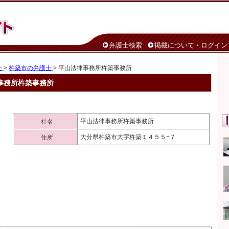
弁護士検索
掲載について・ログイン
士
>
杵築市の弁護士
> 平山法律事務所杵築事務所
事務所杵築事務所
平山法律事務所杵築事務所
社名
大分県杵築市大字杵築１４５５−７
住所