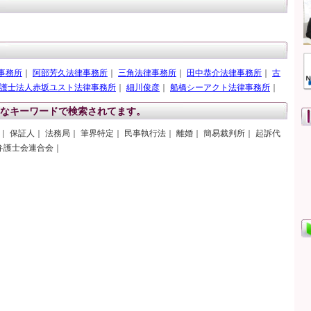
事務所
｜
阿部芳久法律事務所
｜
三角法律事務所
｜
田中恭介法律事務所
｜
古
護士法人赤坂ユスト法律事務所
｜
細川俊彦
｜
船橋シーアクト法律事務所
｜
なキーワードで検索されてます。
｜ 保証人｜ 法務局｜ 筆界特定｜ 民事執行法｜ 離婚｜ 簡易裁判所｜ 起訴代
本弁護士会連合会｜