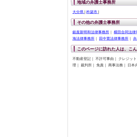
地域の弁護士事務所
大分県
|
杵築市
|
その他の弁護士事務所
銀座新明和法律事務所
｜
横田合同法律
海法律事務所
｜
田中寛法律事務所
｜
弁
このページに訪れた人は、こん
不動産登記｜ 不許可事由｜ クレジット
理｜ 裁判所｜ 免責｜ 商事法務｜ 日