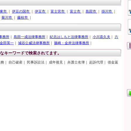
東市
｜
伊豆の国市
｜
伊豆市
｜
富士宮市
｜
富士市
｜
島田市
｜
掛川市
｜
｜
菊川市
｜
藤枝市
｜
事務所
｜
島田一成法律事務所
｜
紀北はしもと法律事務所
｜
小川喜久夫
｜
六
金田英一
｜
城谷公威法律事務所
｜
篠崎・金井法律事務所
｜
なキーワードで検索されてます。
法務｜ 自己破産｜ 民事訴訟法｜ 成年後見｜ 弁護士名簿｜ 起訴代理｜ 借金返