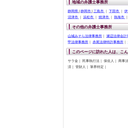
地域の弁護士事務所
静岡県
|
静岡市
|
三島市
｜
下田市
｜
伊
沼津市
｜
浜松市
｜
焼津市
｜
熱海市
その他の弁護士事務所
山城みそら法律事務所
｜
瀬辺法律会計
甲法律事務所
｜
赤尾法律特許事務所
｜
このページに訪れた人は、こん
サラ金｜ 民事執行法｜ 保佐人｜ 商事
済｜ 管財人｜ 筆界特定｜