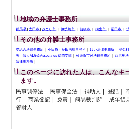
地域の弁護士事務所
群馬県
|
太田市
|
みどり市
｜
伊勢崎市
｜
前橋市
｜
桐生市
｜
沼田市
｜
その他の弁護士事務所
堤総合法律事務所
｜
小田原・鹿田法律事務所
｜
ゆい法律事務所
｜
安斎利
護士法人ALG＆Associates 福岡支部
｜
横須賀市民法律事務所
｜
西尾剛法
法律事務所
｜
このページに訪れた人は、こんなキ
ます。
民事調停法｜ 民事保全法｜ 補助人｜ 登記｜ 
行｜ 商業登記｜ 免責｜ 簡易裁判所｜ 成年後
管財人｜