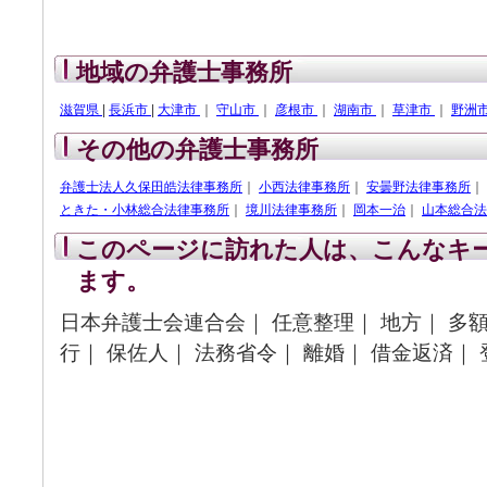
地域の弁護士事務所
滋賀県
|
長浜市
|
大津市
｜
守山市
｜
彦根市
｜
湖南市
｜
草津市
｜
野洲
その他の弁護士事務所
弁護士法人久保田皓法律事務所
｜
小西法律事務所
｜
安曇野法律事務所
｜
ときた・小林総合法律事務所
｜
境川法律事務所
｜
岡本一治
｜
山本総合法
このページに訪れた人は、こんなキ
ます。
日本弁護士会連合会｜ 任意整理｜ 地方｜ 多額
行｜ 保佐人｜ 法務省令｜ 離婚｜ 借金返済｜