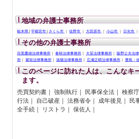
地域の弁護士事務所
栃木県
|
宇都宮市
|
さくら市
｜
佐野市
｜
大田原市
｜
小山市
｜
日光市
その他の弁護士事務所
目黒鷹雄法律事務所
｜
春秋法律事務所
｜
大笹法律事務所
｜
阪野公夫法律
所
｜
紫垣法律事務所
｜
洛陽法律事務所
｜
広瀬正晴法律事務所
｜
豊島・
このページに訪れた人は、こんなキ
ます。
売買契約書｜ 強制執行｜ 民事保全法｜ 検察庁
行法｜ 自己破産｜ 法務省令｜ 成年後見｜ 民
全手続｜ リストラ｜ 保佐人｜