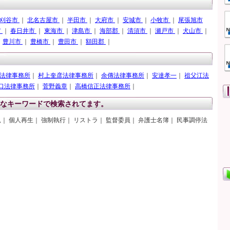
刈谷市
｜
北名古屋市
｜
半田市
｜
大府市
｜
安城市
｜
小牧市
｜
尾張旭市
市
｜
春日井市
｜
東海市
｜
津島市
｜
海部郡
｜
清須市
｜
瀬戸市
｜
犬山市
｜
｜
豊川市
｜
豊橋市
｜
豊田市
｜
額田郡
｜
法律事務所
｜
村上奎彦法律事務所
｜
余傳法律事務所
｜
安達孝一
｜
祖父江法
口法律事務所
｜
菅野義章
｜
高橋信正法律事務所
｜
なキーワードで検索されてます。
見｜ 個人再生｜ 強制執行｜ リストラ｜ 監督委員｜ 弁護士名簿｜ 民事調停法