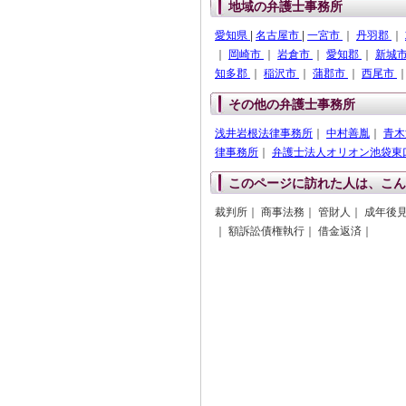
地域の弁護士事務所
愛知県
|
名古屋市
|
一宮市
｜
丹羽郡
｜
｜
岡崎市
｜
岩倉市
｜
愛知郡
｜
新城
知多郡
｜
稲沢市
｜
蒲郡市
｜
西尾市
その他の弁護士事務所
浅井岩根法律事務所
｜
中村善胤
｜
青木
律事務所
｜
弁護士法人オリオン池袋東
このページに訪れた人は、こん
裁判所｜ 商事法務｜ 管財人｜ 成年後
｜ 額訴訟債権執行｜ 借金返済｜