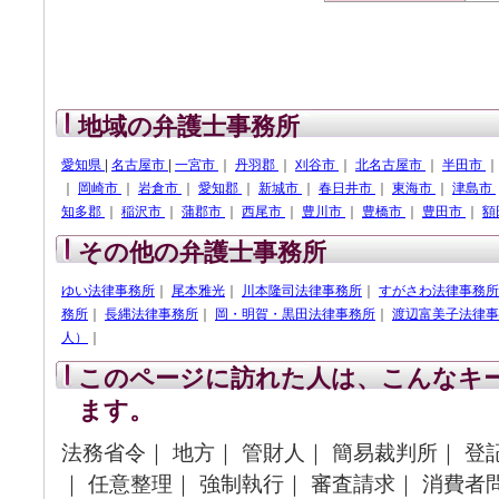
地域の弁護士事務所
愛知県
|
名古屋市
|
一宮市
｜
丹羽郡
｜
刈谷市
｜
北名古屋市
｜
半田市
｜
岡崎市
｜
岩倉市
｜
愛知郡
｜
新城市
｜
春日井市
｜
東海市
｜
津島市
知多郡
｜
稲沢市
｜
蒲郡市
｜
西尾市
｜
豊川市
｜
豊橋市
｜
豊田市
｜
額
その他の弁護士事務所
ゆい法律事務所
｜
尾本雅光
｜
川本隆司法律事務所
｜
すがさわ法律事務所
務所
｜
長縄法律事務所
｜
岡・明賀・黒田法律事務所
｜
渡辺富美子法律事
人）
｜
このページに訪れた人は、こんなキ
ます。
法務省令｜ 地方｜ 管財人｜ 簡易裁判所｜ 登
｜ 任意整理｜ 強制執行｜ 審査請求｜ 消費者