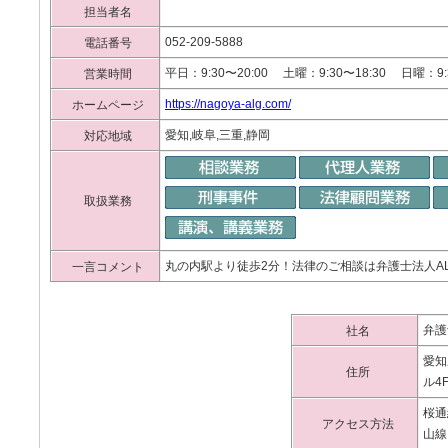
担当者名
052-209-5888
電話番号
平日：9:30〜20:00 土曜：9:30〜18:30 日曜：9:
営業時間
https://nagoya-alg.com/
ホームページ
愛知,岐阜,三重,静岡
対応地域
取扱業務
丸の内駅より徒歩2分！法律のご相談は弁護士法人A
一言コメント
弁護
社名
愛知
住所
ル4
桜通
アクセス方法
山線