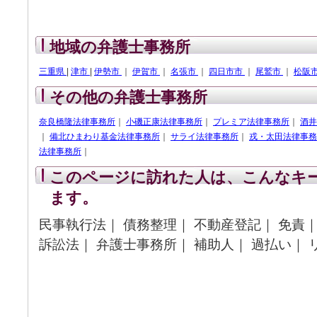
地域の弁護士事務所
三重県
|
津市
|
伊勢市
｜
伊賀市
｜
名張市
｜
四日市市
｜
尾鷲市
｜
松阪
その他の弁護士事務所
奈良橋隆法律事務所
｜
小磯正康法律事務所
｜
プレミア法律事務所
｜
酒井
｜
備北ひまわり基金法律事務所
｜
サライ法律事務所
｜
戎・太田法律事務
法律事務所
｜
このページに訪れた人は、こんなキ
ます。
民事執行法｜ 債務整理｜ 不動産登記｜ 免責｜
訴訟法｜ 弁護士事務所｜ 補助人｜ 過払い｜ 