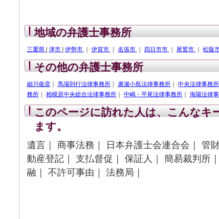
地域の弁護士事務所
三重県
|
津市
|
伊勢市
｜
伊賀市
｜
名張市
｜
四日市市
｜
尾鷲市
｜
松阪
その他の弁護士事務所
細川俊彦
｜
馬場則行法律事務所
｜
廣瀬小島法律事務所
｜
中央法律事務所
務所
｜
相模原中央総合法律事務所
｜
中嶋・平尾法律事務所
｜
海陽法律事
このページに訪れた人は、こんなキ
ます。
遺言｜ 商事法務｜ 日本弁護士会連合会｜ 管財
動産登記｜ 支払督促｜ 保証人｜ 簡易裁判所｜
融｜ 不許可事由｜ 法務局｜